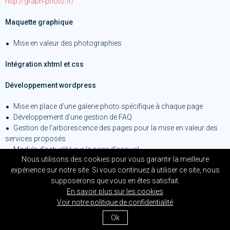
http://graph-photo.fr/
Maquette graphique
Mise en valeur des photographies
Intégration xhtml et css
Développement wordpress
Mise en place d’une galerie photo spécifique à chaque page
Développement d’une gestion de FAQ
Gestion de l’arborescence des pages pour la mise en valeur des
services proposés
Module d’actualité sur la page d’accueil
Nous utilisons des cookies pour vous garantir la meilleure
expérience sur notre site. Si vous continuez à utiliser ce site, nous
supposerons que vous en êtes satisfait.
En savoir plus sur les cookies
Voir notre politique de confidentialité
Amélie Dubois – création de sites internet ©2020
Ok