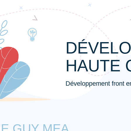
DÉVELO
HAUTE 
Développement front 
E GUY MEA