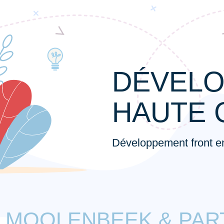
DÉVELO
HAUTE 
Développement front 
, MOOLENBEEK & PA