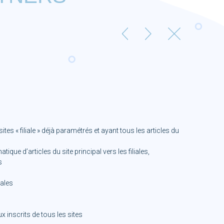
ites « filiale » déjà paramétrés et ayant tous les articles du
tique d’articles du site principal vers les filiales,
s
iales
x inscrits de tous les sites